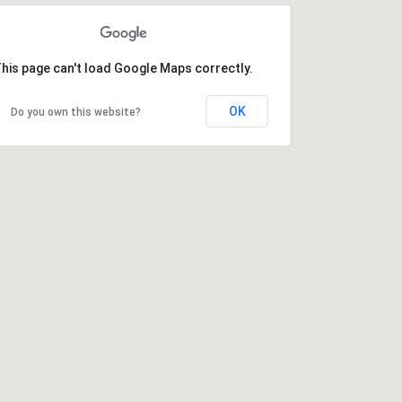
his page can't load Google Maps correctly.
OK
Do you own this website?