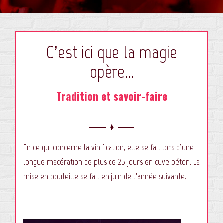
LA VINIFICATION
MES VINS
C’est ici que la magie
VACQUEYRAS ROUGE
opère…
L’AFFIRMÉ(E)
Tradition et savoir-faire
VACQUEYRAS ROSÉ
L’IMPRÉVU(E)
VACQUEYRAS BLANC
En ce qui concerne la vinification, elle se fait lors d’une
NOTES ET RÉCOMPENSES
longue macération de plus de 25 jours en cuve béton. La
mise en bouteille se fait en juin de l’année suivante.
MES PARTENAIRES
GALERIE PHOTO