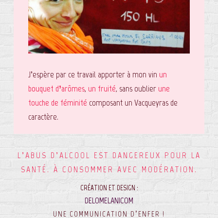
J’espère par ce travail apporter à mon vin
un
bouquet d’arômes
,
un fruité
, sans oublier
une
touche de féminité
composant un Vacqueyras de
ENGLISH
FRANÇAIS
caractère.
COORDONNÉES
L’ABUS D’ALCOOL EST DANGEREUX POUR LA
157 COURS STASSART
84190 VACQUEYRAS
SANTÉ. À CONSOMMER AVEC MODÉRATION.
Tél. 06 83 70 02 23
CRÉATION ET DESIGN :
DELOMELANICOM
UNE COMMUNICATION D’ENFER !