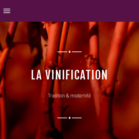
Toggle
navigation
LA VINIFICATION
ACCUEIL
Tradition & modernité
DÉCOUVREZ-MOI !
PORTRAIT
LE DOMAINE