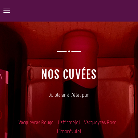
Toggle
navigation
NOS CUVÉES
ACCUEIL
Du plaisir à l’état pur.
DÉCOUVREZ-MOI !
PORTRAIT
Vacqueyras Rouge
-
L'affirmé(e)
-
Vacqueyras Rose
-
LE DOMAINE
L'imprévu(e)